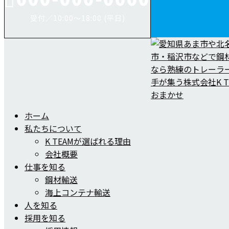
受付／10:00～18:00 (平日)
ホーム
私たちについて
K TEAMが選ばれる理由
会社概要
仕事を知る
鋼材輸送
海上コンテナ輸送
人を知る
採用を知る