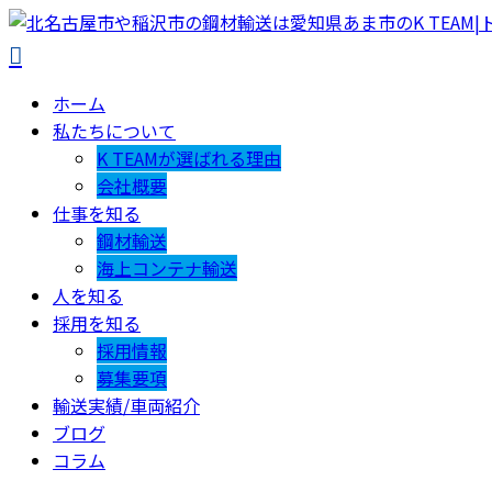
ホーム
私たちについて
K TEAMが選ばれる理由
会社概要
仕事を知る
鋼材輸送
海上コンテナ輸送
人を知る
採用を知る
採用情報
募集要項
輸送実績/車両紹介
ブログ
コラム