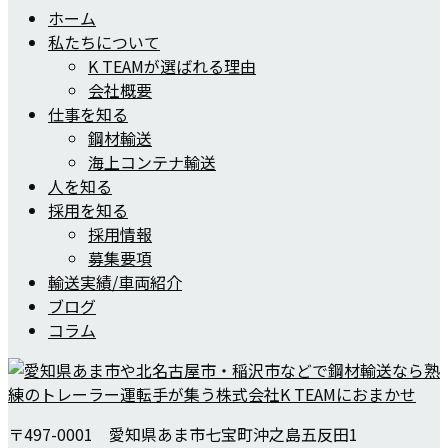
ホーム
私たちについて
K TEAMが選ばれる理由
会社概要
仕事を知る
鋼材輸送
海上コンテナ輸送
人を知る
採用を知る
採用情報
募集要項
輸送実績/車両紹介
ブログ
コラム
〒497-0001 愛知県あま市七宝町沖之島五反田1