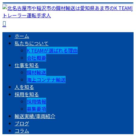
ホーム
私たちについて
K TEAMが選ばれる理由
会社概要
仕事を知る
鋼材輸送
海上コンテナ輸送
人を知る
採用を知る
採用情報
募集要項
輸送実績/車両紹介
ブログ
コラム