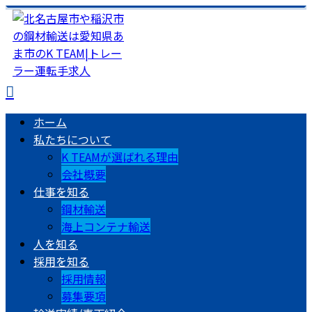
ホーム
私たちについて
K TEAMが選ばれる理由
会社概要
仕事を知る
鋼材輸送
海上コンテナ輸送
人を知る
採用を知る
採用情報
募集要項