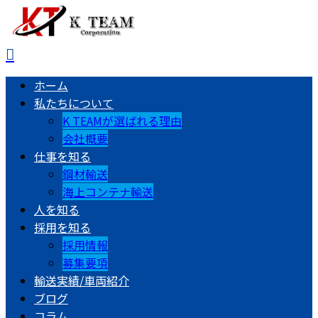
ホーム
私たちについて
K TEAMが選ばれる理由
会社概要
仕事を知る
鋼材輸送
海上コンテナ輸送
人を知る
採用を知る
採用情報
募集要項
輸送実績/車両紹介
ブログ
コラム