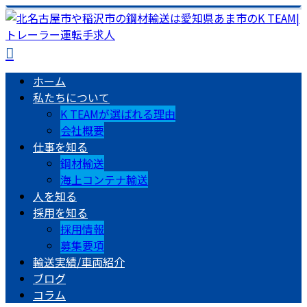
ホーム
私たちについて
K TEAMが選ばれる理由
会社概要
仕事を知る
鋼材輸送
海上コンテナ輸送
人を知る
採用を知る
採用情報
募集要項
輸送実績/車両紹介
ブログ
コラム