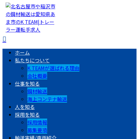
ホーム
私たちについて
K TEAMが選ばれる理由
会社概要
仕事を知る
鋼材輸送
海上コンテナ輸送
人を知る
採用を知る
採用情報
募集要項
輸送実績/車両紹介