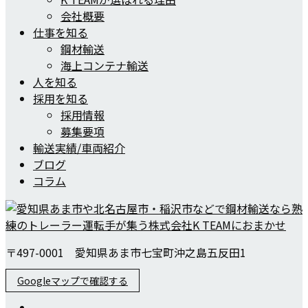
会社概要
仕事を知る
鋼材輸送
海上コンテナ輸送
人を知る
採用を知る
採用情報
募集要項
輸送実績/車両紹介
ブログ
コラム
〒497-0001 愛知県あま市七宝町沖之島五反田1
Googleマップで確認する