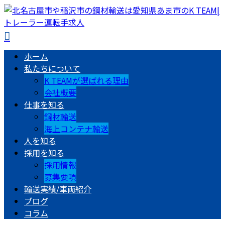
ホーム
私たちについて
K TEAMが選ばれる理由
会社概要
仕事を知る
鋼材輸送
海上コンテナ輸送
人を知る
採用を知る
採用情報
募集要項
輸送実績/車両紹介
ブログ
コラム