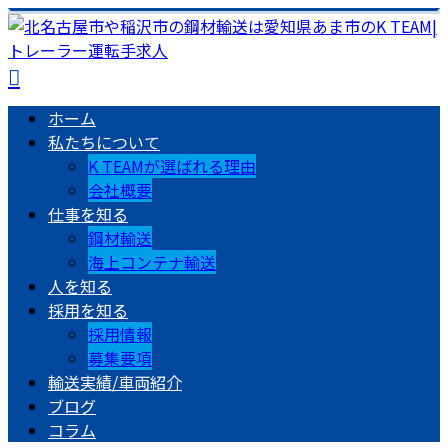
ホーム
私たちについて
K TEAMが選ばれる理由
会社概要
仕事を知る
鋼材輸送
海上コンテナ輸送
人を知る
採用を知る
採用情報
募集要項
輸送実績/車両紹介
ブログ
コラム