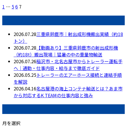
1
…
5
6
7
最近の投稿
2026.07.28
三重県鈴鹿市｜射出成形機搬出実績（約18
トン）
2026.07.28
【動画あり】三重県鈴鹿市の射出成形機
（約18t）搬出現場｜猛暑の中の重量物輸送
2026.07.26
稲沢市・北名古屋市からトレーラー運転手
へ｜通勤・仕事内容・給与まで徹底ガイド
2026.05.25
トレーラーのエアーホース接続と連結手順
を解説
2026.04.16
名古屋港の海上コンテナ輸送とは？あま市
から対応するK TEAMの仕事内容と強み
月別アーカイブ
月を選択