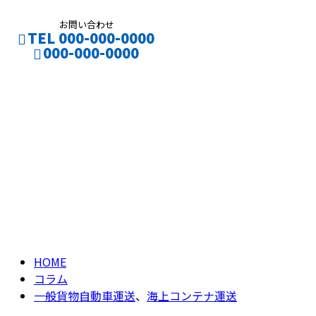
お問い合わせ
TEL 000-000-0000
000-000-0000
一般貨物自動車運
CONTACT
ENTRY
送
、
海上コンテナ運
送
column
HOME
コラム
一般貨物自動車運送
、
海上コンテナ運送