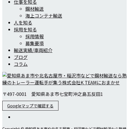
仕事を知る
鋼材輸送
海上コンテナ輸送
人を知る
採用を知る
採用情報
募集要項
輸送実績/車両紹介
ブログ
コラム
〒497-0001 愛知県あま市七宝町沖之島五反田1
Googleマップで確認する
Copyright © 愛知県あま市や北名古屋市・稲沢市などで鋼材輸送なら熟練