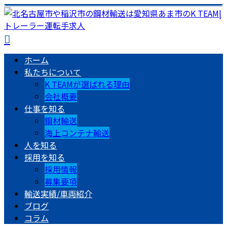
ホーム
私たちについて
K TEAMが選ばれる理由
会社概要
仕事を知る
鋼材輸送
海上コンテナ輸送
人を知る
採用を知る
採用情報
募集要項
輸送実績/車両紹介
ブログ
コラム