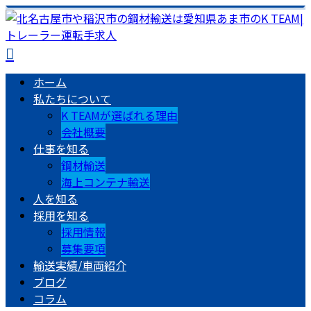
ホーム
私たちについて
K TEAMが選ばれる理由
会社概要
仕事を知る
鋼材輸送
海上コンテナ輸送
人を知る
採用を知る
採用情報
募集要項
輸送実績/車両紹介
ブログ
コラム