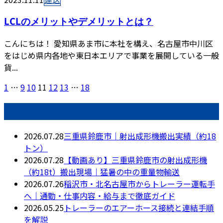
LCLのメリットやデメリットとは？
こんにちは！ 愛知県あま市に本社を構え、名古屋市中川区
をはじめ県内各地や東日本エリアで事業を展開している一般
貨...
1
…
9
10
11
12
13
…
18
最近の投稿
2026.07.28
三重県鈴鹿市｜射出成形機搬出実績（約18
トン）
2026.07.28
【動画あり】三重県鈴鹿市の射出成形機
（約18t）搬出現場｜猛暑の中の重量物輸送
2026.07.26
稲沢市・北名古屋市からトレーラー運転手
へ｜通勤・仕事内容・給与まで徹底ガイド
2026.05.25
トレーラーのエアーホース接続と連結手順
を解説