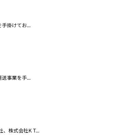
掛けてお...
事業を手...
式会社K T...