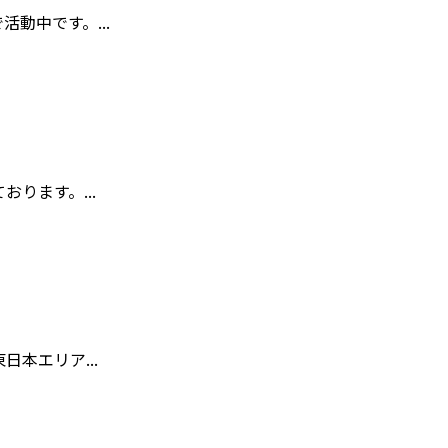
動中です。...
ります。...
本エリア...