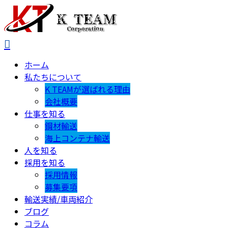
ホーム
私たちについて
K TEAMが選ばれる理由
会社概要
仕事を知る
鋼材輸送
海上コンテナ輸送
人を知る
採用を知る
採用情報
募集要項
輸送実績/車両紹介
ブログ
コラム