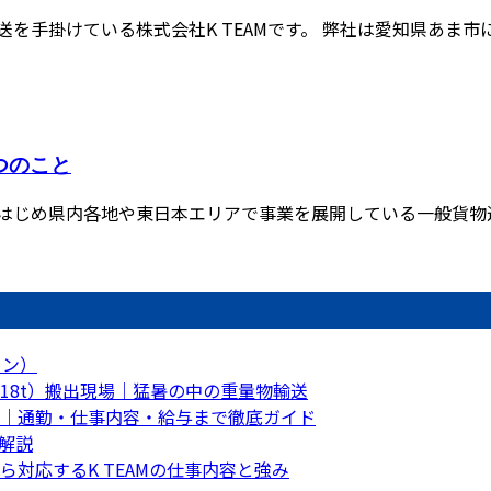
手掛けている株式会社K TEAMです。 弊社は愛知県あま市に本
つのこと
はじめ県内各地や東日本エリアで事業を展開している一般貨物運送
トン）
18t）搬出現場｜猛暑の中の重量物輸送
｜通勤・仕事内容・給与まで徹底ガイド
解説
対応するK TEAMの仕事内容と強み