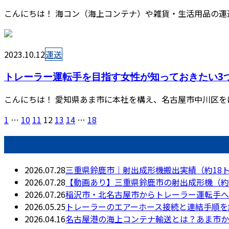
こんにちは！ 海コン（海上コンテナ）や雑貨・生活用品の運送を
2023.10.12
運送
トレーラー運転手を目指す女性が知っておきたい3
こんにちは！ 愛知県あま市に本社を構え、名古屋市中川区を
1
…
10
11
12
13
14
…
18
最近の投稿
2026.07.28
三重県鈴鹿市｜射出成形機搬出実績（約18
2026.07.28
【動画あり】三重県鈴鹿市の射出成形機（約
2026.07.26
稲沢市・北名古屋市からトレーラー運転手へ
2026.05.25
トレーラーのエアーホース接続と連結手順を
2026.04.16
名古屋港の海上コンテナ輸送とは？あま市から